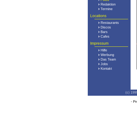
Redaktion
Termine
Locations
Restaurants
Discos
Bars
Cafes
Impressum
Hilfe
Werbung
Das Team
Jobs
Kontakt
(c) 199
-
Pr