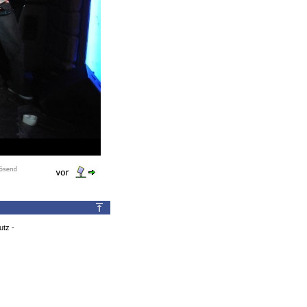
utz
-