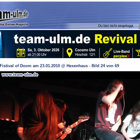
Du bist nicht eingeloggt.
Fistival of Doom am 23.01.2010 @ Hexenhaus - Bild 24 von 69