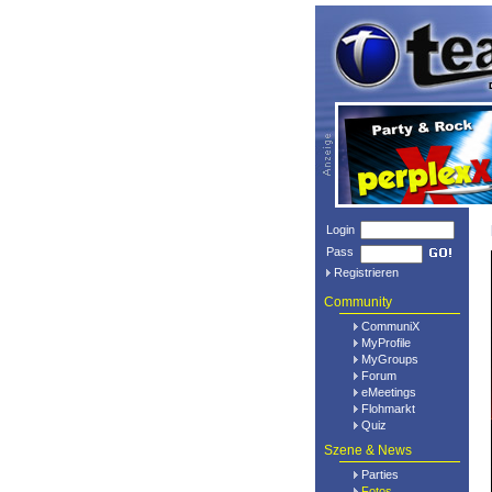
Login
Pass
Registrieren
Community
CommuniX
MyProfile
MyGroups
Forum
eMeetings
Flohmarkt
Quiz
Szene & News
Parties
Fotos