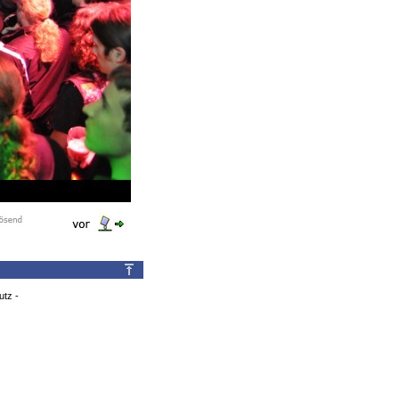
utz
-