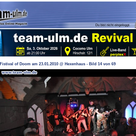
Du bist nicht eingeloggt.
Fistival of Doom am 23.01.2010 @ Hexenhaus - Bild 14 von 69