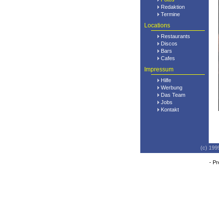
Redaktion
Termine
Locations
Restaurants
Discos
Bars
Cafes
Impressum
Hilfe
Werbung
Das Team
Jobs
Kontakt
(c) 199
-
Pr