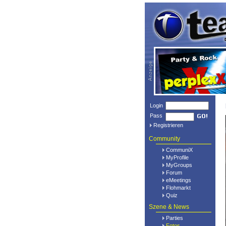
Login
Pass
Registrieren
Community
CommuniX
MyProfile
MyGroups
Forum
eMeetings
Flohmarkt
Quiz
Szene & News
Parties
Fotos