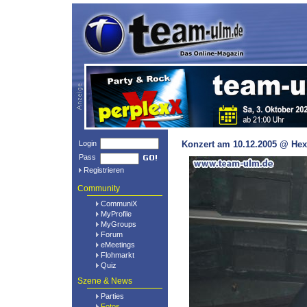
Login
Konzert am 10.12.2005 @ Hex
Pass
Registrieren
Community
CommuniX
MyProfile
MyGroups
Forum
eMeetings
Flohmarkt
Quiz
Szene & News
Parties
Fotos