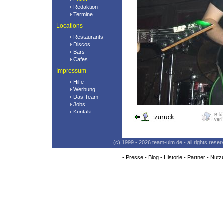
Redaktion
Termine
Locations
Restaurants
Discos
Bars
Cafes
Impressum
Hilfe
Werbung
Das Team
Jobs
Kontakt
(c) 1999 - 2026 team-ulm.de - all rights res
-
Presse
-
Blog
-
Historie
-
Partner
-
Nutz