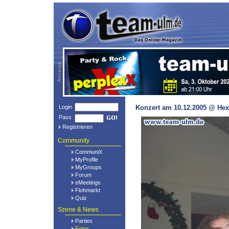
Login
Konzert am 10.12.2005 @ Hex
Pass
Registrieren
Community
CommuniX
MyProfile
MyGroups
Forum
eMeetings
Flohmarkt
Quiz
Szene & News
Parties
Fotos