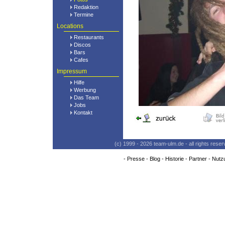
Redaktion
Termine
Locations
Restaurants
Discos
Bars
Cafes
Impressum
Hilfe
Werbung
Das Team
Jobs
Kontakt
(c) 1999 - 2026 team-ulm.de - all rights res
-
Presse
-
Blog
-
Historie
-
Partner
-
Nutz