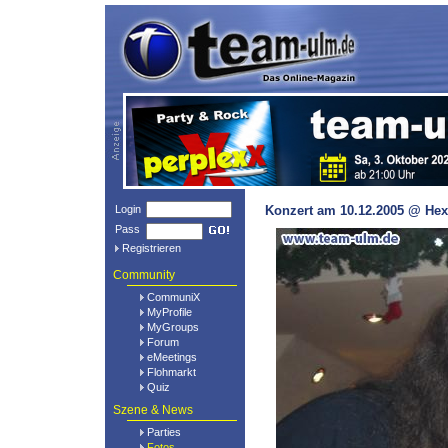
Login
Konzert am 10.12.2005 @ Hex
Pass
Registrieren
Community
CommuniX
MyProfile
MyGroups
Forum
eMeetings
Flohmarkt
Quiz
Szene & News
Parties
Fotos