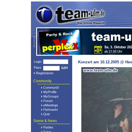
Login
Konzert am 10.12.2005 @ Hex
Pass
Registrieren
Community
CommuniX
MyProfile
MyGroups
Forum
eMeetings
Flohmarkt
Quiz
Szene & News
Parties
Fotos