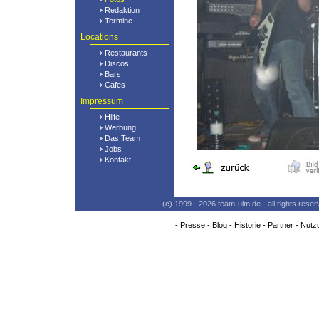
Redaktion
Termine
Locations
Restaurants
Discos
Bars
Cafes
Impressum
Hilfe
Werbung
Das Team
Jobs
Kontakt
(c) 1999 - 2026 team-ulm.de - all rights res
-
Presse
-
Blog
-
Historie
-
Partner
-
Nutz