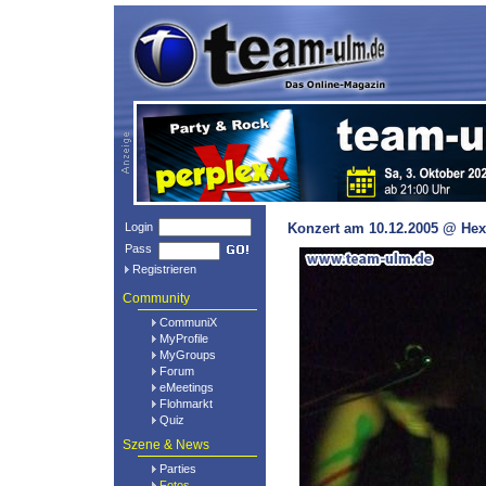
Login
Konzert am 10.12.2005 @ Hex
Pass
Registrieren
Community
CommuniX
MyProfile
MyGroups
Forum
eMeetings
Flohmarkt
Quiz
Szene & News
Parties
Fotos