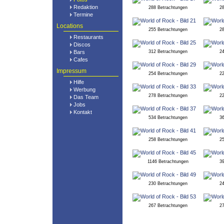
Redaktion
288 Betrachtungen
2
Termine
Locations
255 Betrachtungen
2
Restaurants
Discos
Bars
312 Betrachtungen
2
Cafes
Impressum
254 Betrachtungen
2
Hilfe
Werbung
278 Betrachtungen
2
Das Team
Jobs
Kontakt
534 Betrachtungen
3
258 Betrachtungen
2
1146 Betrachtungen
3
230 Betrachtungen
2
267 Betrachtungen
2