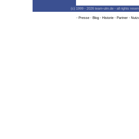
(c) 1999 - 2026 team-ulm.de - all rights res
-
Presse
-
Blog
-
Historie
-
Partner
-
Nutz