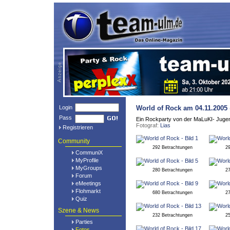
Login
World of Rock
am 04.11.2005
Pass
Ein Rockparty von der MaLuKI- Juge
Fotograf:
Lias
Registrieren
Community
292 Betrachtungen
2
CommuniX
MyProfile
MyGroups
280 Betrachtungen
2
Forum
eMeetings
Flohmarkt
680 Betrachtungen
2
Quiz
Szene & News
232 Betrachtungen
2
Parties
Fotos