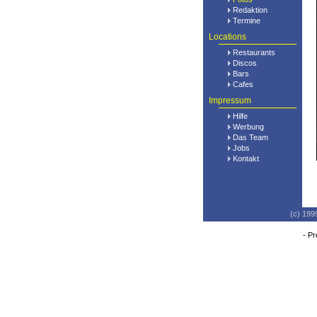
Redaktion
Termine
Locations
Restaurants
Discos
Bars
Cafes
Impressum
Hilfe
Werbung
Das Team
Jobs
Kontakt
(c) 199
-
Pr