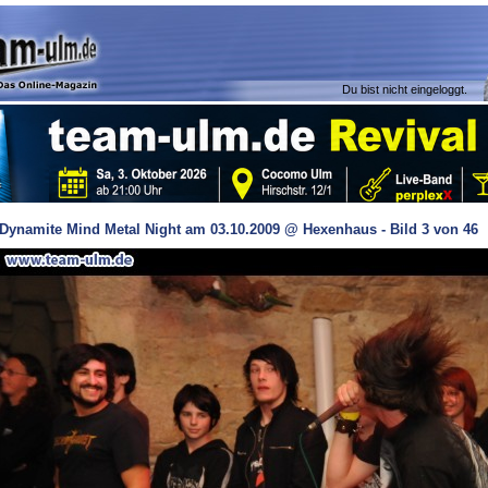
Du bist nicht eingeloggt.
Dynamite Mind Metal Night am 03.10.2009 @ Hexenhaus - Bild 3 von 46