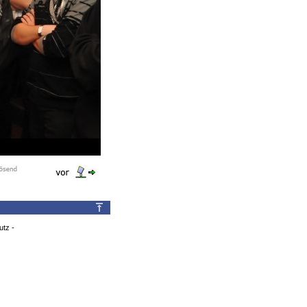
utz
-