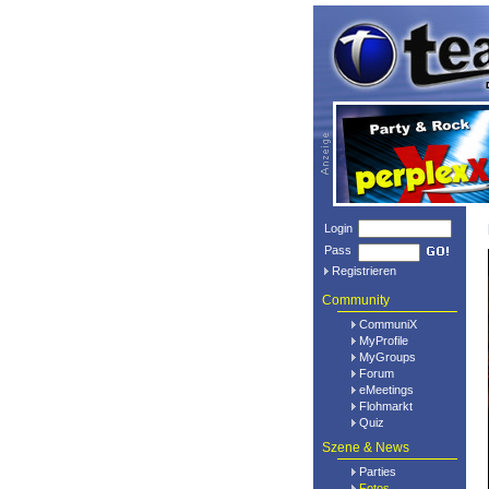
Login
Pass
Registrieren
Community
CommuniX
MyProfile
MyGroups
Forum
eMeetings
Flohmarkt
Quiz
Szene & News
Parties
Fotos