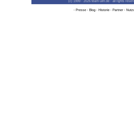
(c) 1999 - 2026 team-ulm.de - all rights res
-
Presse
-
Blog
-
Historie
-
Partner
-
Nutz