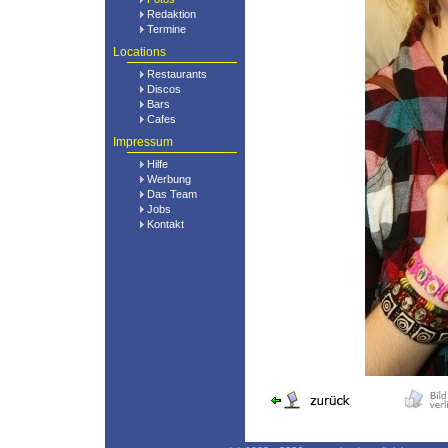
Redaktion
Termine
Locations
Restaurants
Discos
Bars
Cafes
Impressum
Hilfe
Werbung
Das Team
Jobs
Kontakt