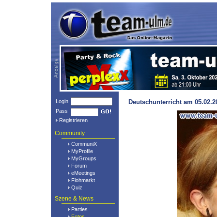
Login
Deutschunterricht am 05.02.
Pass
Registrieren
Community
CommuniX
MyProfile
MyGroups
Forum
eMeetings
Flohmarkt
Quiz
Szene & News
Parties
Fotos