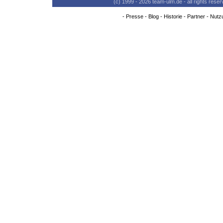
(c) 1999 - 2026 team-ulm.de - all rights res
-
Presse
-
Blog
-
Historie
-
Partner
-
Nutz