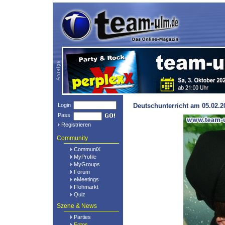
Login
Deutschunterricht am 05.02.
Pass
Registrieren
Community
CommuniX
MyProfile
MyGroups
Forum
eMeetings
Flohmarkt
Quiz
Szene & News
Parties
Fotos