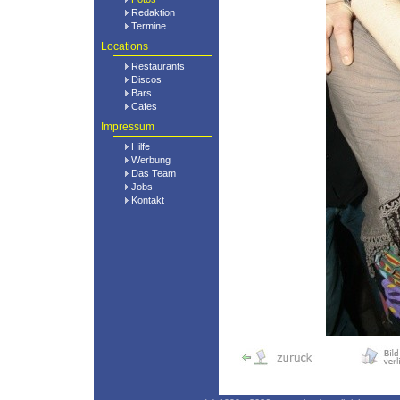
Redaktion
Termine
Locations
Restaurants
Discos
Bars
Cafes
Impressum
Hilfe
Werbung
Das Team
Jobs
Kontakt