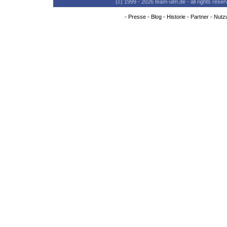
(c) 1999 - 2026 team-ulm.de - all rights res
-
Presse
-
Blog
-
Historie
-
Partner
-
Nutz