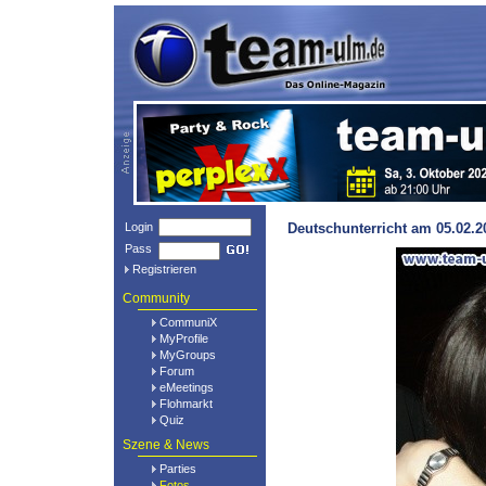
Login
Deutschunterricht am 05.02.
Pass
Registrieren
Community
CommuniX
MyProfile
MyGroups
Forum
eMeetings
Flohmarkt
Quiz
Szene & News
Parties
Fotos