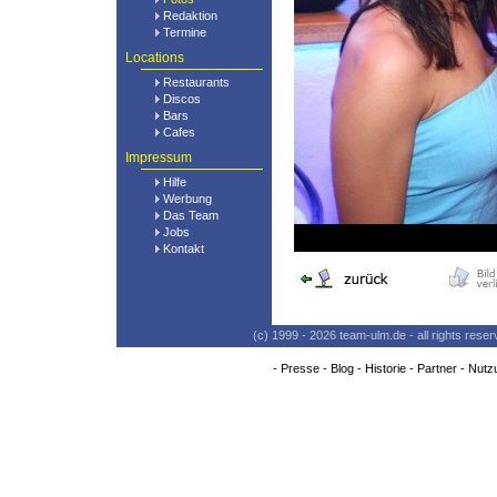
Redaktion
Termine
Locations
Restaurants
Discos
Bars
Cafes
Impressum
Hilfe
Werbung
Das Team
Jobs
Kontakt
(c) 1999 - 2026 team-ulm.de - all rights res
-
Presse
-
Blog
-
Historie
-
Partner
-
Nutz