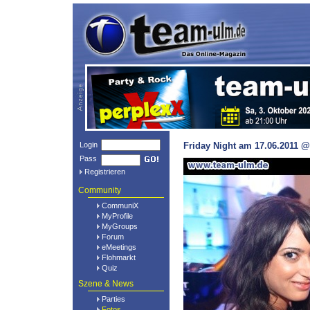
Login
Friday Night am 17.06.2011 @
Pass
Registrieren
Community
CommuniX
MyProfile
MyGroups
Forum
eMeetings
Flohmarkt
Quiz
Szene & News
Parties
Fotos