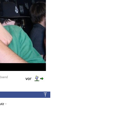
utz
-