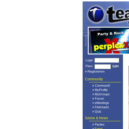
Login
Pass
Registrieren
Community
CommuniX
MyProfile
MyGroups
Forum
eMeetings
Flohmarkt
Quiz
Szene & News
Parties
Fotos