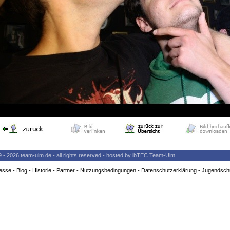
9 - 2026 team-ulm.de - all rights reserved - hosted by ibTEC Team-Ulm
esse
-
Blog
-
Historie
-
Partner
-
Nutzungsbedingungen
-
Datenschutzerklärung
-
Jugendsch