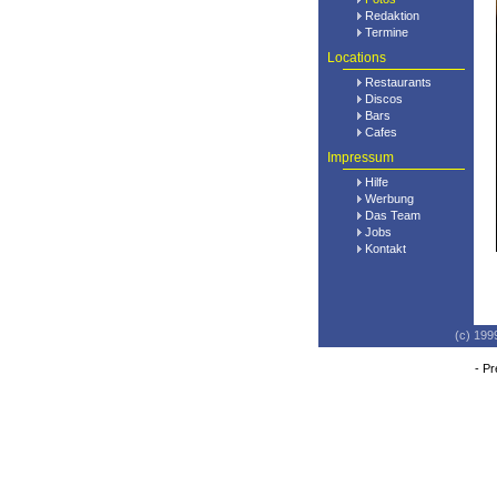
Redaktion
Termine
Locations
Restaurants
Discos
Bars
Cafes
Impressum
Hilfe
Werbung
Das Team
Jobs
Kontakt
(c) 199
-
Pr