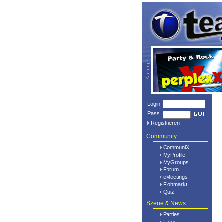
Login
Pass
Registrieren
Community
CommuniX
MyProfile
MyGroups
Forum
eMeetings
Flohmarkt
Quiz
Szene & News
Parties
Fotos