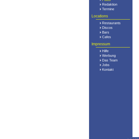
Redaktion
Termine
Locations
Restaurants
Discos
Bars
Cafes
Impressum
Hilfe
Werbung
Das Team
Jobs
Kontakt