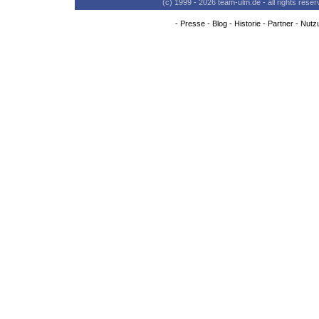
(c) 1999 - 2026 team-ulm.de - all rights res
-
Presse
-
Blog
-
Historie
-
Partner
-
Nutz