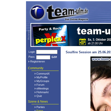
Login
Soulfire Session am 25.06.20
Pass
Registrieren
Community
CommuniX
MyProfile
MyGroups
Forum
eMeetings
Flohmarkt
Quiz
Szene & News
Parties
Fotos