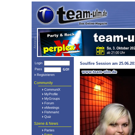
Login
Soulfire Session am 25.06.20
Pass
Registrieren
Community
CommuniX
MyProfile
MyGroups
Forum
eMeetings
Flohmarkt
Quiz
Szene & News
Parties
Fotos