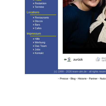
Redaktion
Termine
Locations
Restaurants
Discos
Bars
Cafes
Impressum
Hilfe
Werbung
Das Team
Jobs
Kontakt
(c) 1999 - 2026 team-ulm.de - all rights res
-
Presse
-
Blog
-
Historie
-
Partner
-
Nutz