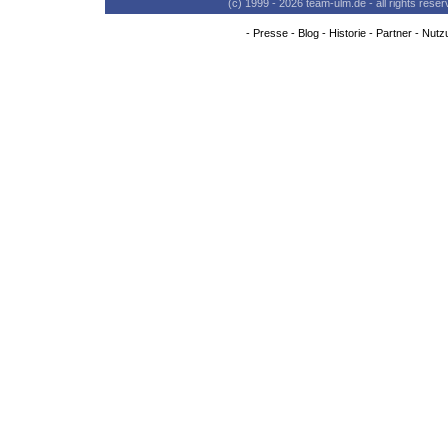
(c) 1999 - 2026 team-ulm.de - all rights res
-
Presse
-
Blog
-
Historie
-
Partner
-
Nutz