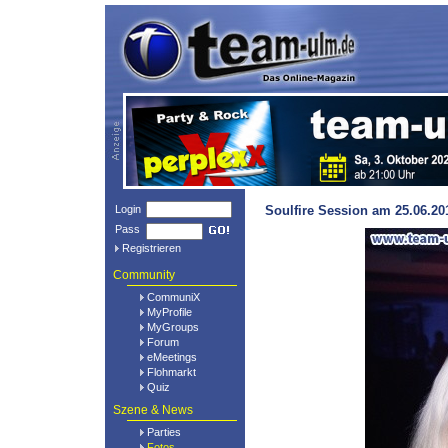
Login
Soulfire Session am 25.06.20
Pass
Registrieren
Community
CommuniX
MyProfile
MyGroups
Forum
eMeetings
Flohmarkt
Quiz
Szene & News
Parties
Fotos