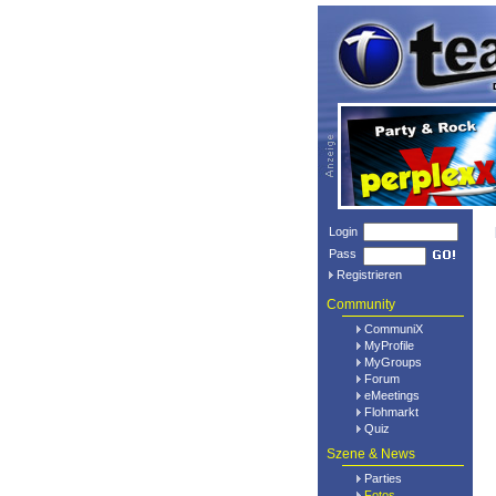
Login
Pass
Registrieren
Community
CommuniX
MyProfile
MyGroups
Forum
eMeetings
Flohmarkt
Quiz
Szene & News
Parties
Fotos