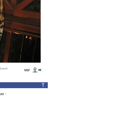
utz
-