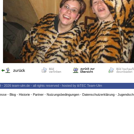
9 - 2026 team-ulm.de - all rights reserved - hosted by ibTEC Team-Ulm
esse
-
Blog
-
Historie
-
Partner
-
Nutzungsbedingungen
-
Datenschutzerklärung
-
Jugendsch