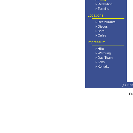
Redaktion
Termine
Locations
Restaurants
Discos
Bars
Cafes
Impressum
Hilfe
Werbung
Das Team
Jobs
Kontakt
(c) 199
-
Pr