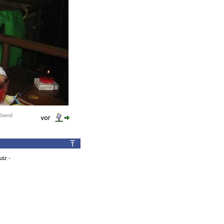
utz
-