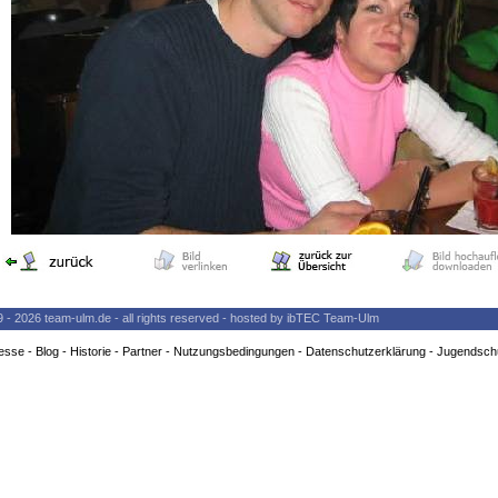
9 - 2026 team-ulm.de - all rights reserved - hosted by ibTEC Team-Ulm
esse
-
Blog
-
Historie
-
Partner
-
Nutzungsbedingungen
-
Datenschutzerklärung
-
Jugendsch