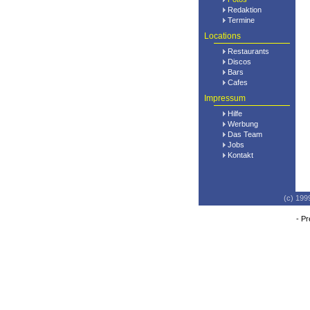
Redaktion
Termine
Locations
Restaurants
Discos
Bars
Cafes
Impressum
Hilfe
Werbung
Das Team
Jobs
Kontakt
(c) 199
-
Pr