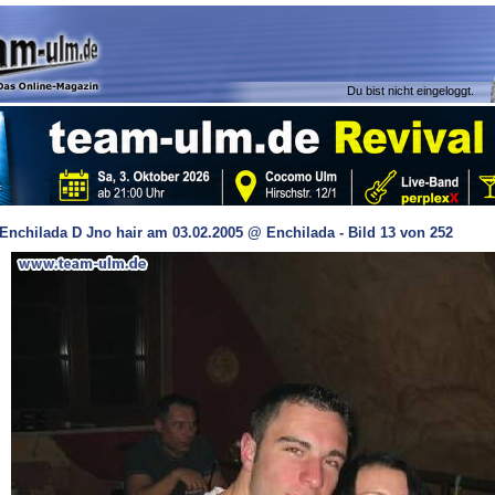
Du bist nicht eingeloggt.
Enchilada D Jno hair am 03.02.2005 @ Enchilada - Bild 13 von 252