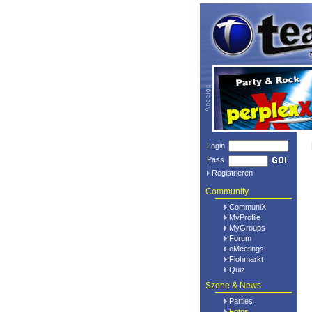
Login
Pass
Registrieren
Community
CommuniX
MyProfile
MyGroups
Forum
eMeetings
Flohmarkt
Quiz
Szene & News
Parties
Fotos