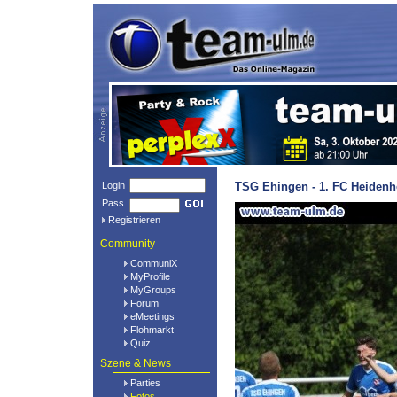
Login
TSG Ehingen - 1. FC Heidenh
Pass
Registrieren
Community
CommuniX
MyProfile
MyGroups
Forum
eMeetings
Flohmarkt
Quiz
Szene & News
Parties
Fotos