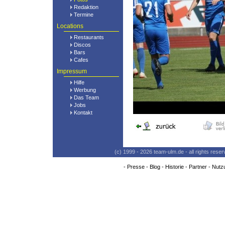
Redaktion
Termine
Locations
Restaurants
Discos
Bars
Cafes
Impressum
Hilfe
Werbung
Das Team
Jobs
Kontakt
(c) 1999 - 2026 team-ulm.de - all rights res
-
Presse
-
Blog
-
Historie
-
Partner
-
Nutz