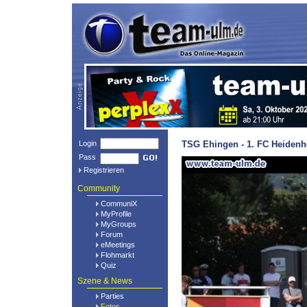
Login
TSG Ehingen - 1. FC Heidenh
Pass
Registrieren
Community
CommuniX
MyProfile
MyGroups
Forum
eMeetings
Flohmarkt
Quiz
Szene & News
Parties
Fotos