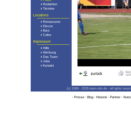
Redaktion
Termine
Locations
Restaurants
Discos
Bars
Cafes
Impressum
Hilfe
Werbung
Das Team
Jobs
Kontakt
(c) 1999 - 2026 team-ulm.de - all rights res
-
Presse
-
Blog
-
Historie
-
Partner
-
Nutz