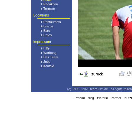
Redaktion
Termine
Locations
Restaurants
Discos
Bars
Cafes
Impressum
Hilfe
Werbung
Das Team
Jobs
Kontakt
(c) 1999 - 2026 team-ulm.de - all rights res
-
Presse
-
Blog
-
Historie
-
Partner
-
Nutz