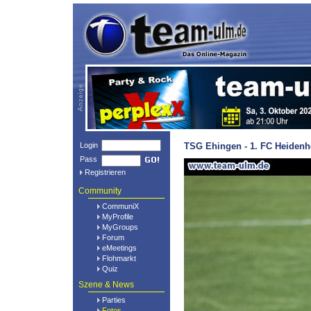
Login
TSG Ehingen - 1. FC Heidenh
Pass
Registrieren
Community
CommuniX
MyProfile
MyGroups
Forum
eMeetings
Flohmarkt
Quiz
Szene & News
Parties
Fotos