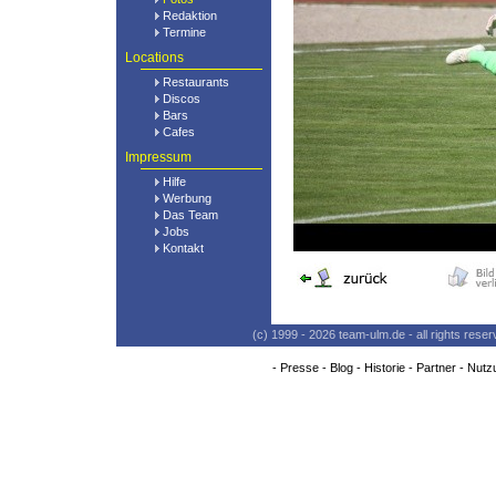
Redaktion
Termine
Locations
Restaurants
Discos
Bars
Cafes
Impressum
Hilfe
Werbung
Das Team
Jobs
Kontakt
(c) 1999 - 2026 team-ulm.de - all rights res
-
Presse
-
Blog
-
Historie
-
Partner
-
Nutz