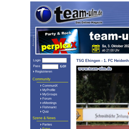
Login
TSG Ehingen - 1. FC Heidenh
Pass
Registrieren
Community
CommuniX
MyProfile
MyGroups
Forum
eMeetings
Flohmarkt
Quiz
Szene & News
Parties
Fotos