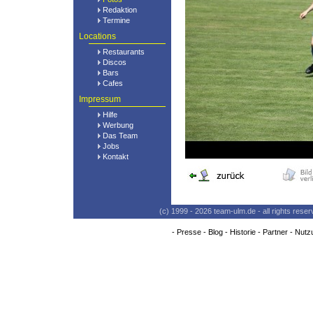
Redaktion
Termine
Locations
Restaurants
Discos
Bars
Cafes
Impressum
Hilfe
Werbung
Das Team
Jobs
Kontakt
(c) 1999 - 2026 team-ulm.de - all rights res
-
Presse
-
Blog
-
Historie
-
Partner
-
Nutz