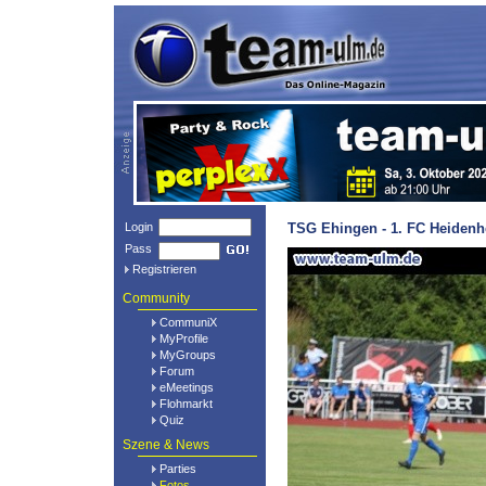
Login
TSG Ehingen - 1. FC Heidenh
Pass
Registrieren
Community
CommuniX
MyProfile
MyGroups
Forum
eMeetings
Flohmarkt
Quiz
Szene & News
Parties
Fotos