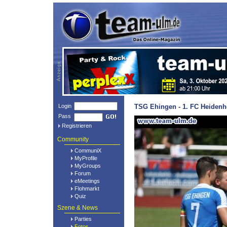
Login
TSG Ehingen - 1. FC Heidenh
Pass
Registrieren
Community
CommuniX
MyProfile
MyGroups
Forum
eMeetings
Flohmarkt
Quiz
Szene & News
Parties
Fotos