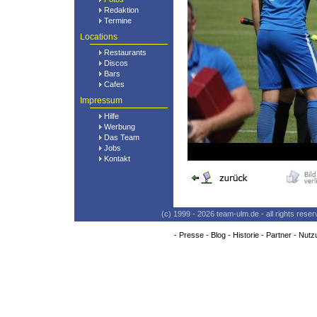
Redaktion
Termine
Locations
Restaurants
Discos
Bars
Cafes
Impressum
Hilfe
Werbung
Das Team
Jobs
Kontakt
(c) 1999 - 2026 team-ulm.de - all rights res
-
Presse
-
Blog
-
Historie
-
Partner
-
Nutz