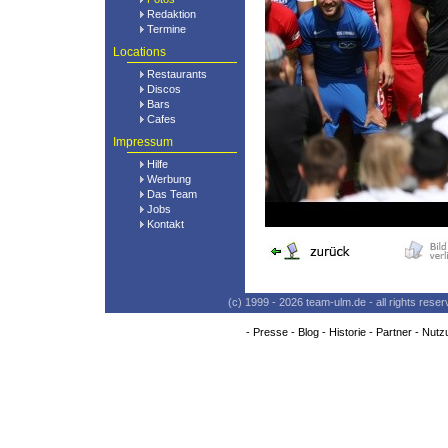
Redaktion
Termine
Locations
Restaurants
Discos
Bars
Cafes
Impressum
Hilfe
Werbung
Das Team
Jobs
Kontakt
(c) 1999 - 2026 team-ulm.de - all rights res
-
Presse
-
Blog
-
Historie
-
Partner
-
Nutz