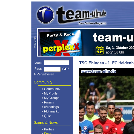
Login
TSG Ehingen - 1. FC Heidenh
Pass
Registrieren
Community
CommuniX
MyProfile
MyGroups
Forum
eMeetings
Flohmarkt
Quiz
Szene & News
Parties
Fotos