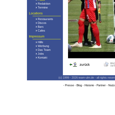
Redaktion
Termine
Locations
Restaurants
Discos
Bars
Cafes
Impressum
Hilfe
Werbung
Das Team
Jobs
Kontakt
(c) 1999 - 2026 team-ulm.de - all rights res
-
Presse
-
Blog
-
Historie
-
Partner
-
Nutz