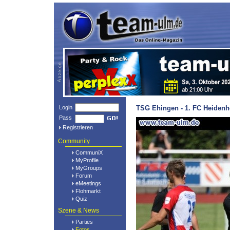
Login
TSG Ehingen - 1. FC Heidenh
Pass
Registrieren
Community
CommuniX
MyProfile
MyGroups
Forum
eMeetings
Flohmarkt
Quiz
Szene & News
Parties
Fotos