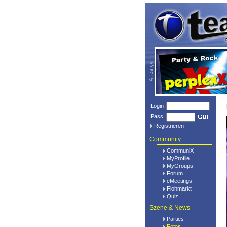
Login
Pass
Registrieren
Community
CommuniX
MyProfile
MyGroups
Forum
eMeetings
Flohmarkt
Quiz
Szene & News
Parties
Fotos