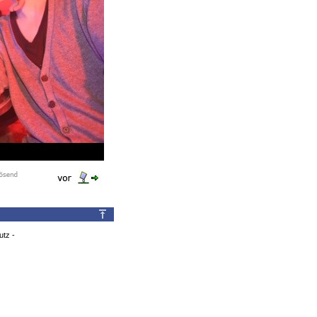
utz
-