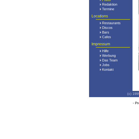
Redaktion
Termine
Locations
Restaurants
Discos
Bars
Cafes
Impressum
Hilfe
Werbung
Das Team
Jobs
Kontakt
(c) 199
-
Pr