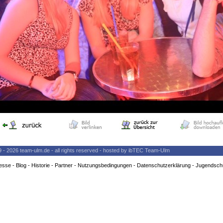
9 - 2026 team-ulm.de - all rights reserved - hosted by ibTEC Team-Ulm
esse
-
Blog
-
Historie
-
Partner
-
Nutzungsbedingungen
-
Datenschutzerklärung
-
Jugendsch