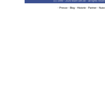
(c) 1999 - 2026 team-ulm.de - all rights res
-
Presse
-
Blog
-
Historie
-
Partner
-
Nutz