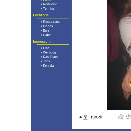
Redaktion
Termine
Locations
Restaurants
Discos
Bars
Cafes
Impressum
Hilfe
Werbung
Das Team
Jobs
Kontakt