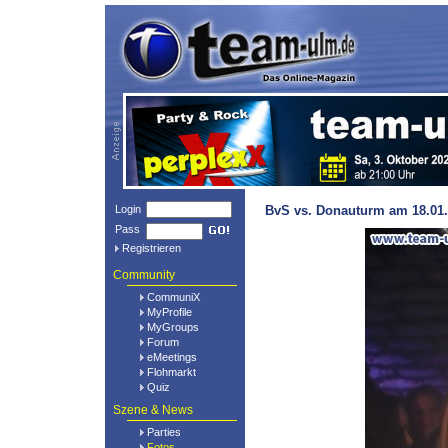
Login
BvS vs. Donauturm am 18.01.
Pass
Registrieren
Community
CommuniX
MyProfile
MyGroups
Forum
eMeetings
Flohmarkt
Quiz
Szene & News
Parties
Fotos