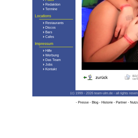
Redaktion
Termine
Locations
Restaurants
Discos
Bars
Cafes
Impressum
Hilfe
Werbung
Das Team
Jobs
Kontakt
(c) 1999 - 2026 team-ulm.de - all rights res
-
Presse
-
Blog
-
Historie
-
Partner
-
Nutz