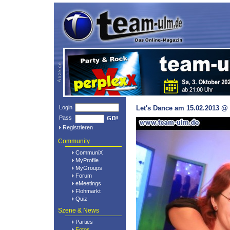
Login
Let's Dance am 15.02.2013 @ 
Pass
Registrieren
Community
CommuniX
MyProfile
MyGroups
Forum
eMeetings
Flohmarkt
Quiz
Szene & News
Parties
Fotos