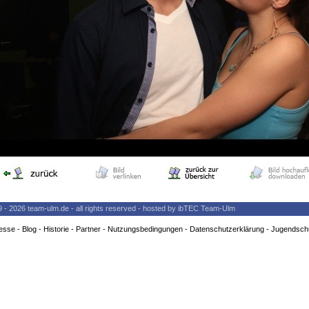
9 - 2026 team-ulm.de - all rights reserved - hosted by ibTEC Team-Ulm
esse
-
Blog
-
Historie
-
Partner
-
Nutzungsbedingungen
-
Datenschutzerklärung
-
Jugendsch