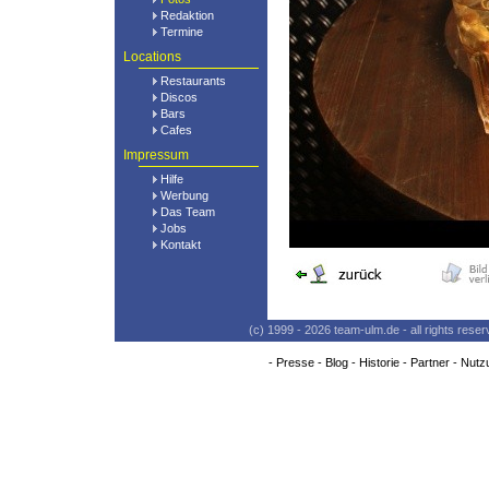
Redaktion
Termine
Locations
Restaurants
Discos
Bars
Cafes
Impressum
Hilfe
Werbung
Das Team
Jobs
Kontakt
(c) 1999 - 2026 team-ulm.de - all rights res
-
Presse
-
Blog
-
Historie
-
Partner
-
Nutz