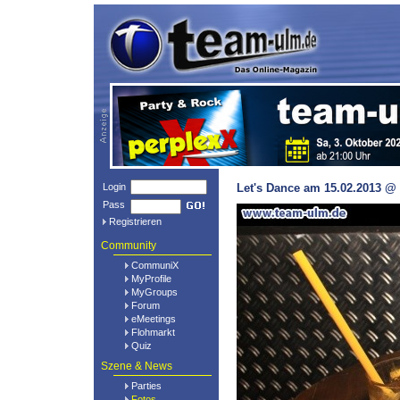
Login
Let's Dance am 15.02.2013 @ 
Pass
Registrieren
Community
CommuniX
MyProfile
MyGroups
Forum
eMeetings
Flohmarkt
Quiz
Szene & News
Parties
Fotos