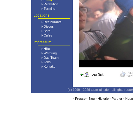
Redaktion
Termine
Locations
Restaurants
Discos
Bars
Cafes
Impressum
Hilfe
Werbung
Das Team
Jobs
Kontakt
(c) 1999 - 2026 team-ulm.de - all rights res
-
Presse
-
Blog
-
Historie
-
Partner
-
Nutz