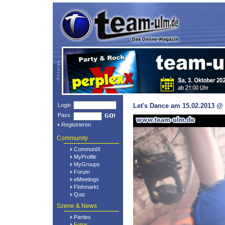
Login
Let's Dance am 15.02.2013 @ 
Pass
Registrieren
Community
CommuniX
MyProfile
MyGroups
Forum
eMeetings
Flohmarkt
Quiz
Szene & News
Parties
Fotos