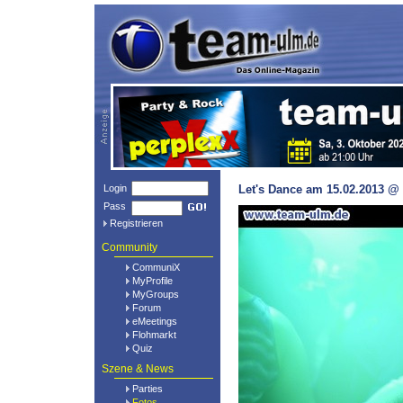
Login
Let's Dance am 15.02.2013 @ 
Pass
Registrieren
Community
CommuniX
MyProfile
MyGroups
Forum
eMeetings
Flohmarkt
Quiz
Szene & News
Parties
Fotos