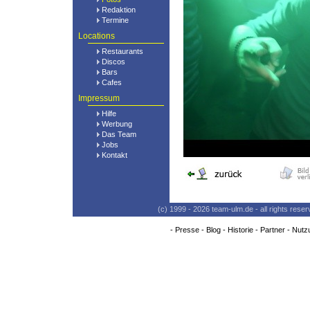
Redaktion
Termine
Locations
Restaurants
Discos
Bars
Cafes
Impressum
Hilfe
Werbung
Das Team
Jobs
Kontakt
(c) 1999 - 2026 team-ulm.de - all rights res
-
Presse
-
Blog
-
Historie
-
Partner
-
Nutz