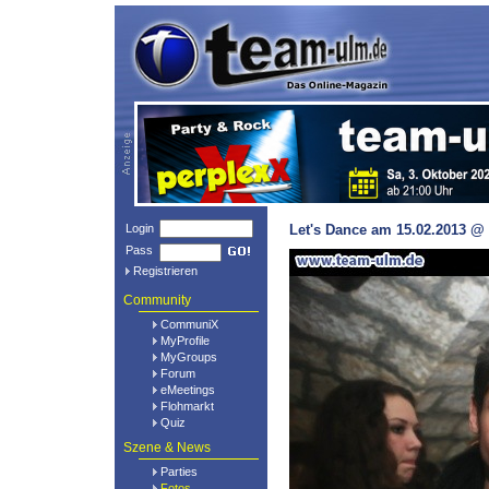
Login
Let's Dance am 15.02.2013 @ 
Pass
Registrieren
Community
CommuniX
MyProfile
MyGroups
Forum
eMeetings
Flohmarkt
Quiz
Szene & News
Parties
Fotos