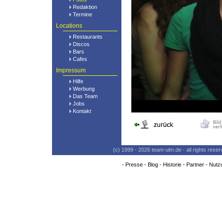
Redaktion
Termine
Locations
Restaurants
Discos
Bars
Cafes
Impressum
Hilfe
Werbung
Das Team
Jobs
Kontakt
(c) 1999 - 2026 team-ulm.de - all rights res
-
Presse
-
Blog
-
Historie
-
Partner
-
Nutz