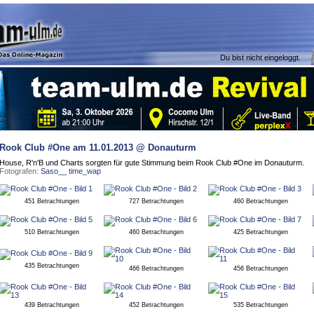
Du bist nicht eingeloggt.
Rook Club #One
am 11.01.2013 @ Donauturm
House, R'n'B und Charts sorgten für gute Stimmung beim Rook Club #One im Donauturm.
Fotografen:
Saso__
time_wap
451 Betrachtungen
727 Betrachtungen
460 Betrachtungen
510 Betrachtungen
460 Betrachtungen
425 Betrachtungen
435 Betrachtungen
466 Betrachtungen
456 Betrachtungen
439 Betrachtungen
452 Betrachtungen
535 Betrachtungen