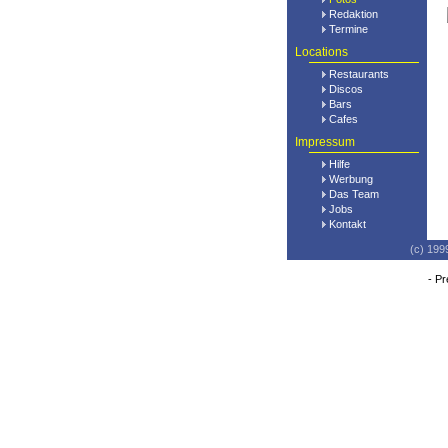
Redaktion
Termine
Locations
Restaurants
Discos
Bars
Cafes
Impressum
Hilfe
Werbung
Das Team
Jobs
Kontakt
(c) 199
-
Pr