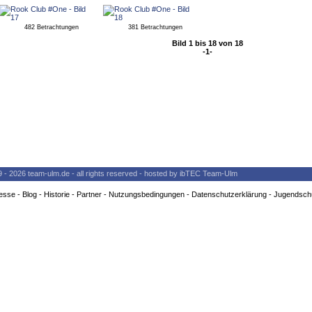
482 Betrachtungen
381 Betrachtungen
Bild 1 bis 18 von 18
-1-
9 - 2026 team-ulm.de - all rights reserved - hosted by ibTEC Team-Ulm
esse
-
Blog
-
Historie
-
Partner
-
Nutzungsbedingungen
-
Datenschutzerklärung
-
Jugendsch