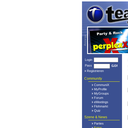
Login
Pass
Registrieren
Community
CommuniX
MyProfile
MyGroups
Forum
eMeetings
Flohmarkt
Quiz
Szene & News
Parties
Fotos