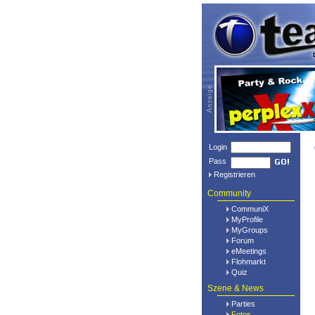
Login
Pass
Registrieren
Community
CommuniX
MyProfile
MyGroups
Forum
eMeetings
Flohmarkt
Quiz
Szene & News
Parties
Fotos