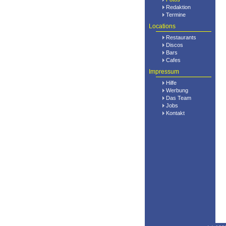
Redaktion
Termine
Locations
Restaurants
Discos
Bars
Cafes
Impressum
Hilfe
Werbung
Das Team
Jobs
Kontakt