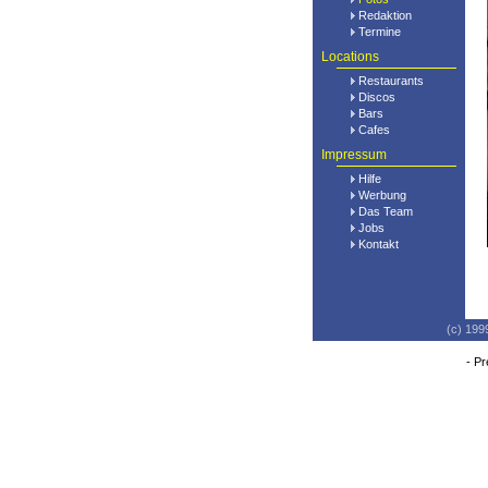
Redaktion
Termine
Locations
Restaurants
Discos
Bars
Cafes
Impressum
Hilfe
Werbung
Das Team
Jobs
Kontakt
(c) 199
-
Pr