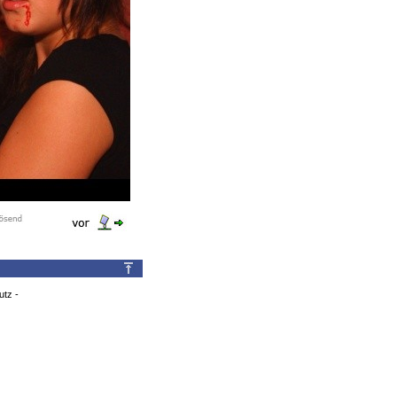
utz
-