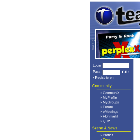
Login
Pass
Registrieren
Community
CommuniX
MyProfile
MyGroups
Forum
eMeetings
Flohmarkt
Quiz
Szene & News
Parties
Fotos