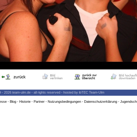
9 - 2026 team-ulm.de - all rights reserved - hosted by ibTEC Team-Ulm
esse
-
Blog
-
Historie
-
Partner
-
Nutzungsbedingungen
-
Datenschutzerklärung
-
Jugendsch