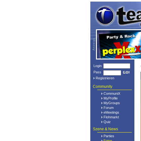
Login
Pass
Registrieren
Community
CommuniX
MyProfile
MyGroups
Forum
eMeetings
Flohmarkt
Quiz
Szene & News
Parties
Fotos