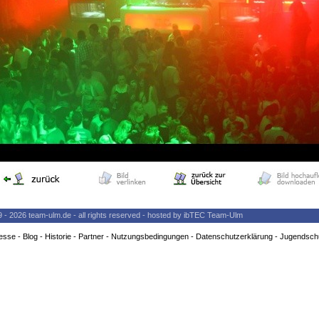
9 - 2026 team-ulm.de - all rights reserved - hosted by ibTEC Team-Ulm
esse
-
Blog
-
Historie
-
Partner
-
Nutzungsbedingungen
-
Datenschutzerklärung
-
Jugendsch