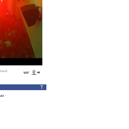
utz
-