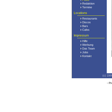
Redaktion
Termine
Locations
Restaurants
Discos
Bars
Cafes
Impressum
Hilfe
Werbung
Das Team
Jobs
Kontakt
(c) 199
-
Pr