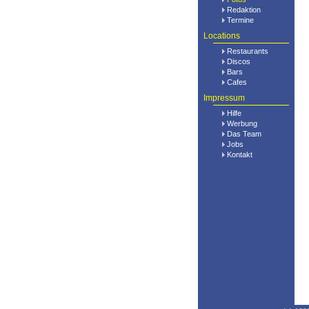
Redaktion
Termine
Locations
Restaurants
Discos
Bars
Cafes
Impressum
Hilfe
Werbung
Das Team
Jobs
Kontakt