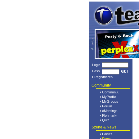
Login
Pass
Registrieren
Community
CommuniX
MyProfile
MyGroups
Forum
eMeetings
Flohmarkt
Quiz
Szene & News
Parties
Fotos