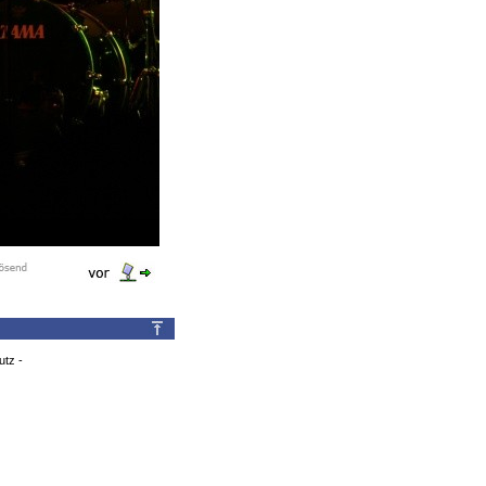
utz
-