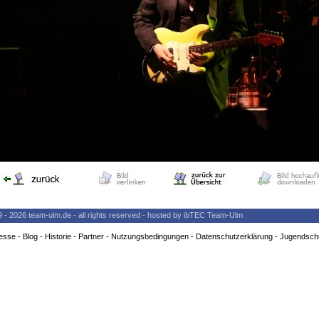
9 - 2026 team-ulm.de - all rights reserved - hosted by ibTEC Team-Ulm
esse
-
Blog
-
Historie
-
Partner
-
Nutzungsbedingungen
-
Datenschutzerklärung
-
Jugendsch