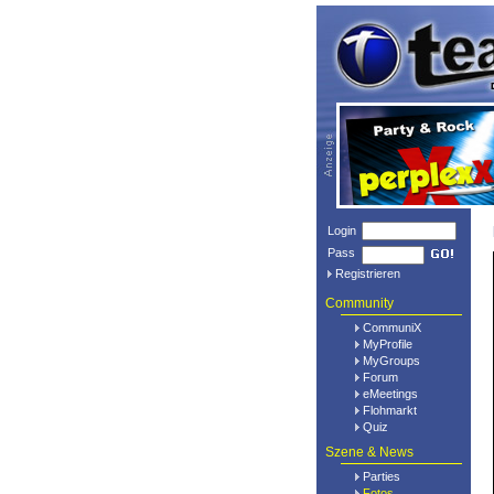
Login
Pass
Registrieren
Community
CommuniX
MyProfile
MyGroups
Forum
eMeetings
Flohmarkt
Quiz
Szene & News
Parties
Fotos