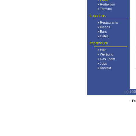
Redaktion
Termine
Locations
Restaurants
Discos
Bars
Cafes
Impressum
Hilfe
Werbung
Das Team
Jobs
Kontakt
(c) 199
-
Pr