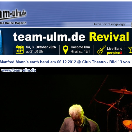
Du bist nicht eingeloggt.
Manfred Mann's earth band am 06.12.2012 @ Club Theatro - Bild 13 von 