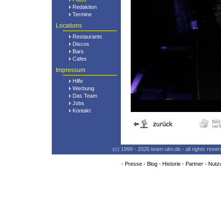
Redaktion
Termine
Locations
Restaurants
Discos
Bars
Cafes
Impressum
Hilfe
Werbung
Das Team
Jobs
Kontakt
(c) 1999 - 2026 team-ulm.de - all rights res
-
Presse
-
Blog
-
Historie
-
Partner
-
Nutz