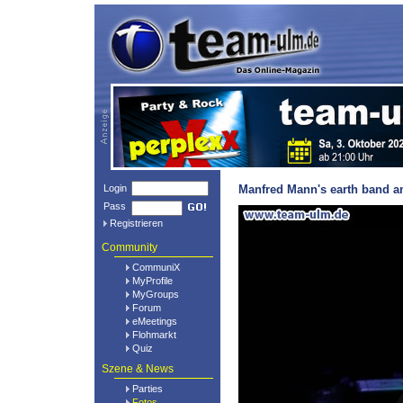
Login
Manfred Mann's earth band am
Pass
Registrieren
Community
CommuniX
MyProfile
MyGroups
Forum
eMeetings
Flohmarkt
Quiz
Szene & News
Parties
Fotos