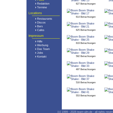
Redaktion
627 Betrachtungen
Termine
Locations
614 Betrachtungen
Restaurants
Discos
Bars
Cafes
625 Betrachtungen
Impressum
Hilfe
619 Betrachtungen
Werbung
Das Team
Jobs
Kontakt
592 Betrachtungen
497 Betrachtungen
516 Betrachtungen
553 Betrachtungen
(c) 1999 - 2026 team-ulm.de - all rights res