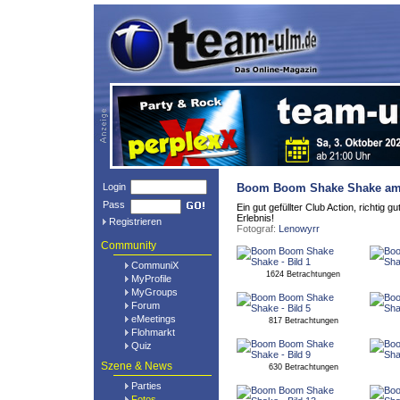
Login
Boom Boom Shake Shake
am 
Pass
Ein gut gefüllter Club Action, richti
Erlebnis!
Registrieren
Fotograf:
Lenowyrr
Community
CommuniX
1624 Betrachtungen
MyProfile
MyGroups
Forum
eMeetings
817 Betrachtungen
Flohmarkt
Quiz
Szene & News
630 Betrachtungen
Parties
Fotos