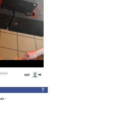
utz
-