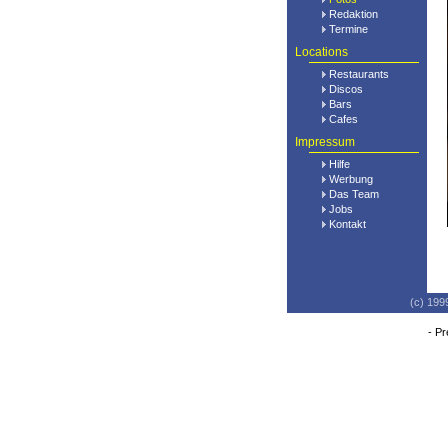
Redaktion
Termine
Locations
Restaurants
Discos
Bars
Cafes
Impressum
Hilfe
Werbung
Das Team
Jobs
Kontakt
(c) 199
-
Pr