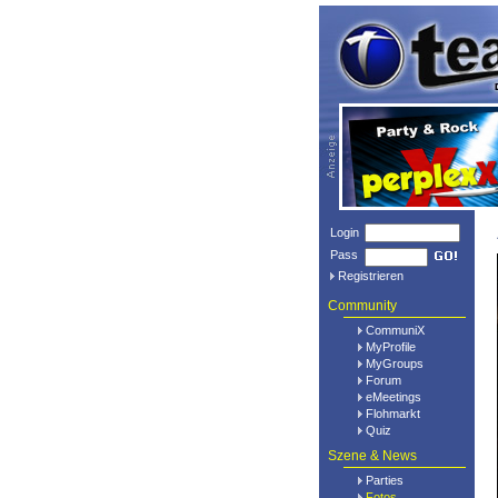
Login
Pass
Registrieren
Community
CommuniX
MyProfile
MyGroups
Forum
eMeetings
Flohmarkt
Quiz
Szene & News
Parties
Fotos