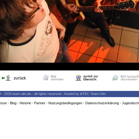
9 - 2026 team-ulm.de - all rights reserved - hosted by ibTEC Team-Ulm
esse
-
Blog
-
Historie
-
Partner
-
Nutzungsbedingungen
-
Datenschutzerklärung
-
Jugendsch