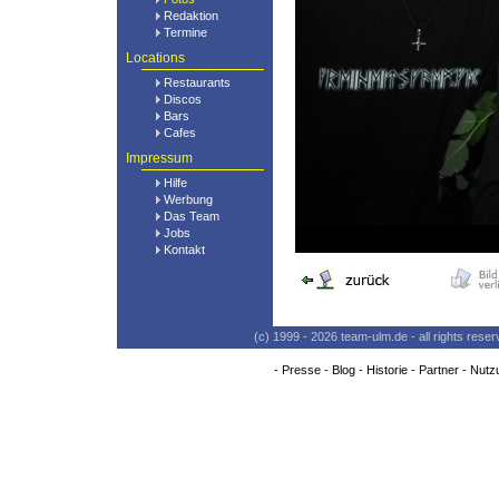
Redaktion
Termine
Locations
Restaurants
Discos
Bars
Cafes
Impressum
Hilfe
Werbung
Das Team
Jobs
Kontakt
(c) 1999 - 2026 team-ulm.de - all rights res
-
Presse
-
Blog
-
Historie
-
Partner
-
Nutz