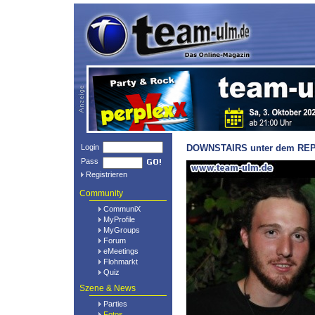
Login
DOWNSTAIRS unter dem REPTI
Pass
Registrieren
Community
CommuniX
MyProfile
MyGroups
Forum
eMeetings
Flohmarkt
Quiz
Szene & News
Parties
Fotos