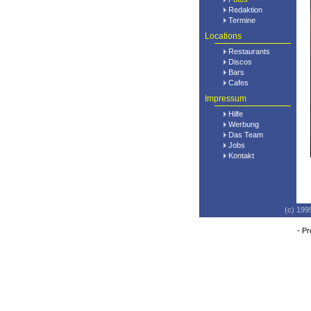
Redaktion
Termine
Locations
Restaurants
Discos
Bars
Cafes
Impressum
Hilfe
Werbung
Das Team
Jobs
Kontakt
(c) 199
-
Pr