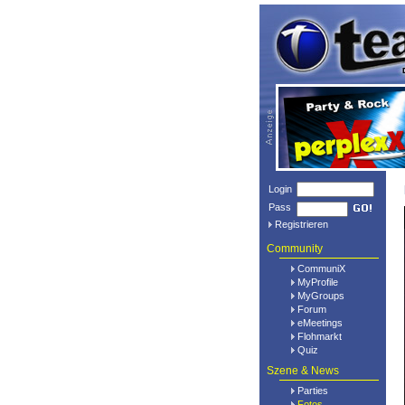
Login
Pass
Registrieren
Community
CommuniX
MyProfile
MyGroups
Forum
eMeetings
Flohmarkt
Quiz
Szene & News
Parties
Fotos