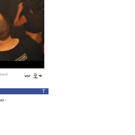
utz
-