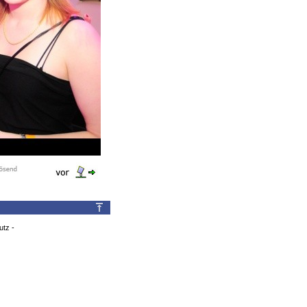
utz
-