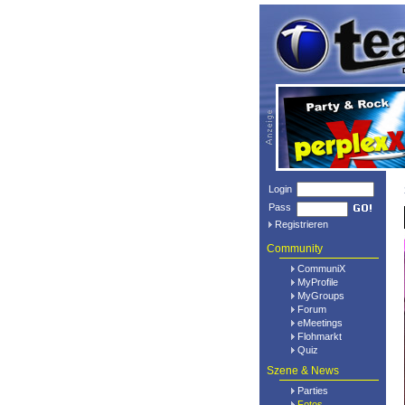
Login
Pass
Registrieren
Community
CommuniX
MyProfile
MyGroups
Forum
eMeetings
Flohmarkt
Quiz
Szene & News
Parties
Fotos