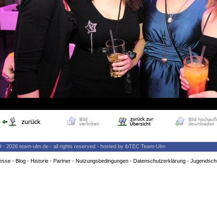
9 - 2026 team-ulm.de - all rights reserved - hosted by ibTEC Team-Ulm
esse
-
Blog
-
Historie
-
Partner
-
Nutzungsbedingungen
-
Datenschutzerklärung
-
Jugendsch