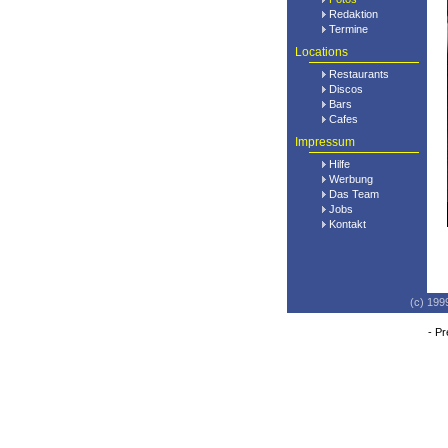
Redaktion
Termine
Locations
Restaurants
Discos
Bars
Cafes
Impressum
Hilfe
Werbung
Das Team
Jobs
Kontakt
(c) 199
-
Pr