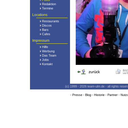
Redaktion
Termine
Locations
Restaurants
Discos
Bars
Cafes
Impressum
Hilfe
Werbung
Das Team
Jobs
Kontakt
(c) 1999 - 2026 team-ulm.de - all rights res
-
Presse
-
Blog
-
Historie
-
Partner
-
Nutz