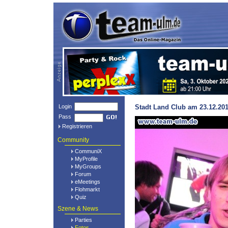
Login
Stadt Land Club am 23.12.201
Pass
Registrieren
Community
CommuniX
MyProfile
MyGroups
Forum
eMeetings
Flohmarkt
Quiz
Szene & News
Parties
Fotos