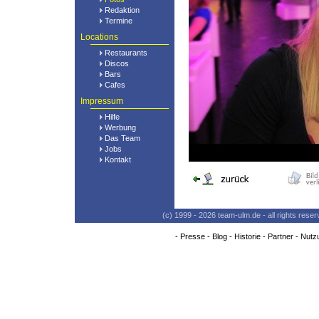
Redaktion
Termine
Locations
Restaurants
Discos
Bars
Cafes
Impressum
Hilfe
Werbung
Das Team
Jobs
Kontakt
(c) 1999 - 2026 team-ulm.de - all rights res
-
Presse
-
Blog
-
Historie
-
Partner
-
Nutz