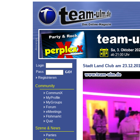
Login
Stadt Land Club am 23.12.201
Pass
Registrieren
Community
CommuniX
MyProfile
MyGroups
Forum
eMeetings
Flohmarkt
Quiz
Szene & News
Parties
Fotos